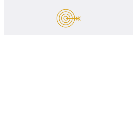
Audyty Online (Mystery E-
mailing/Chat)
Audyty Online (Mystery E-mailing/Chat) W erze
cyfrowej coraz więcej interakcji z klientami odbywa
się online. Audyty Mystery...
4